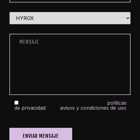
Clase
*
Mensaje
*
He leído y estoy de acuerdo con las
políticas
de privacidad
y los
avisos y condiciones de uso
Los campos marcados con (*) son obligatorios.