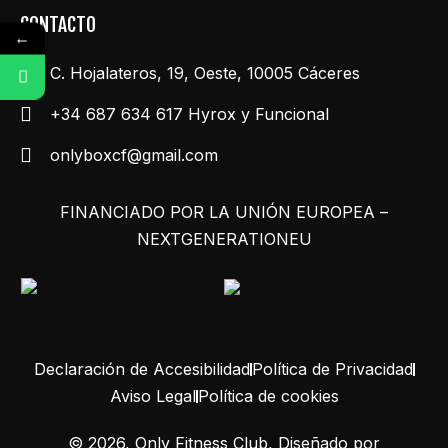
CONTACTO
←
C. Hojalateros, 19, Oeste, 10005 Cáceres
Whatsapp Hyrox y Funcional
+34 687 634 617 Hyrox y Funcional
onlyboxcf@gmail.com
FINANCIADO POR LA UNIÓN EUROPEA –
NEXTGENERATIONEU
Declaración de Accesibilidad
Política de Privacidad
Aviso Legal
Política de cookies
©
2026
, Only Fitness Club, Diseñado por